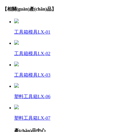
【相關(guān)產(chǎn)品】
工具箱模具LX-01
工具箱模具LX-02
工具箱模具LX-03
塑料工具箱LX-06
塑料工具箱LX-07
產(chǎn)品中心