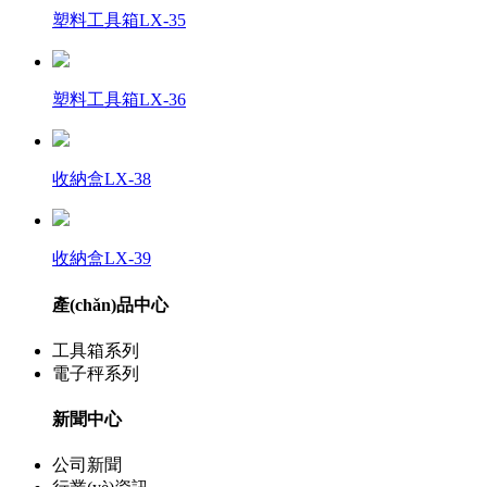
塑料工具箱LX-35
塑料工具箱LX-36
收納盒LX-38
收納盒LX-39
產(chǎn)品中心
工具箱系列
電子秤系列
新聞中心
公司新聞