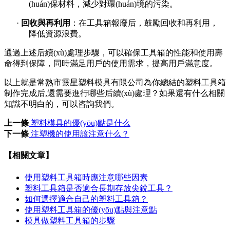
(huán)保材料，減少對環(huán)境的污染。
·
回收與再利用
：在工具箱報廢后，鼓勵回收和再利用，
降低資源浪費。
通過上述后續(xù)處理步驟，可以確保工具箱的性能和使用壽
命得到保障，同時滿足用戶的使用需求，提高用戶滿意度。
以上就是常熟市靈星塑料模具有限公司為你總結的塑料工具箱
制作完成后
,還需要進行哪些后續(xù)處理？如果還有什么相關
知識不明白的，可以咨詢我們。
上一條
塑料模具的優(yōu)點是什么
下一條
注塑機的使用該注意什么？
【相關文章】
使用塑料工具箱時應注意哪些因素
塑料工具箱是否適合長期存放尖銳工具？
如何選擇適合自己的塑料工具箱？
使用塑料工具箱的優(yōu)點與注意點
模具做塑料工具箱的步驟