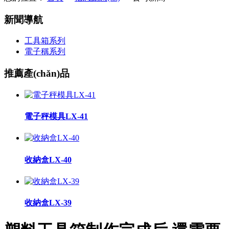
新聞導航
工具箱系列
電子稱系列
推薦產(chǎn)品
電子秤模具LX-41
收納盒LX-40
收納盒LX-39