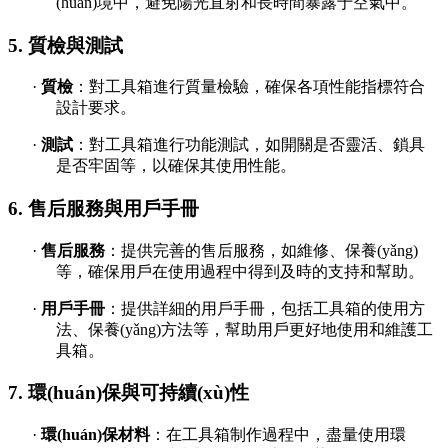
(huán)境中，避免陽光直射和長時間暴露于空氣中。
5. 質檢與測試
·
質檢
：對工具箱進行質量檢驗，確保各項性能指標符合
設計要求。
·
測試
：對工具箱進行功能測試，如開關是否靈活、鎖具
是否牢固等，以確保其使用性能。
6. 售后服務與用戶手冊
·
售后服務
：提供完善的售后服務，如維修、保養(yǎng)
等，確保用戶在使用過程中得到及時的支持和幫助。
·
用戶手冊
：提供詳細的用戶手冊，包括工具箱的使用方
法、保養(yǎng)方法等，幫助用戶更好地使用和維護工
具箱。
7. 環(huán)保與可持續(xù)性
·
環(huán)保材料
：在工具箱制作過程中，盡量使用環