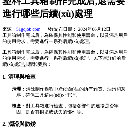
塑料工具箱制作完成后,還需要
進行哪些后續(xù)處理
來源：
51gdjob.com
發(fā)布日期： 2024年06月12日
工具箱制作完成后，為確保其性能和使用壽命，以及滿足用戶
的使用需求，需要進行一系列后續(xù)處理。
工具箱制作完成后，為確保其性能和使用壽命，以及滿足用戶
的使用需求，需要進行一系列后續(xù)處理。以下是詳細的后
續(xù)處理步驟和要點：
1. 清理與檢查
·
清理
：清除制作過程中產(chǎn)生的所有雜質、油污和灰
塵，確保工具箱內(nèi)外干凈。
·
檢查
：對工具箱進行檢查，包括各部件的連接是否牢
固、是否有損壞或缺失的部件等。
2. 潤滑與防銹