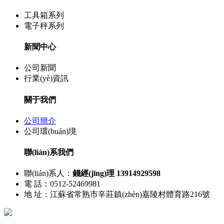
工具箱系列
電子秤系列
新聞中心
公司新聞
行業(yè)資訊
關于我們
公司簡介
公司環(huán)境
聯(lián)系我們
聯(lián)系人：
錢經(jīng)理 13914929598
電 話：0512-52469981
地 址：江蘇省常熟市辛莊鎮(zhèn)嘉陵村體育路216號