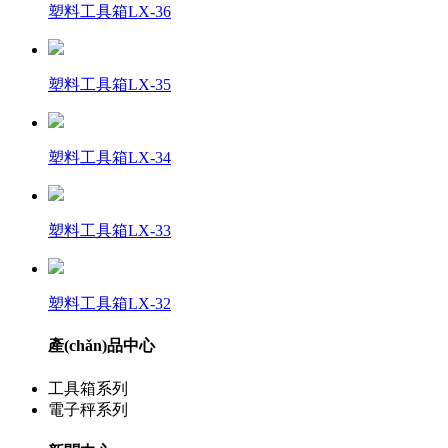
塑料工具箱LX-36
塑料工具箱LX-35
塑料工具箱LX-34
塑料工具箱LX-33
塑料工具箱LX-32
產(chǎn)品中心
工具箱系列
電子秤系列