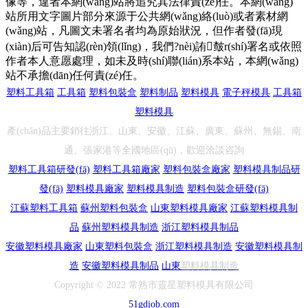
像等，違者本網(wǎng)站將追究其法律責(zé)任。本網(wǎng)
站所用文字圖片部分來源于公共網(wǎng)絡(luò)或者素材網
(wǎng)站，凡圖文未署名者均為原始狀況，但作者發(fā)現
(xiàn)后可告知認(rèn)領(lǐng)，我們?nèi)詴皶r(shí)署名或依照
作者本人意愿處理，如未及時(shí)聯(lián)系本站，本網(wǎng)
站不承擔(dān)任何責(zé)任。
塑料工具箱
工具箱
塑料包裝盒
塑料制品
塑料模具
電子秤模具
工具箱
塑料模具
產(chǎn)品主要銷往浙江、山東、安徽、江蘇、廣東、蘇州、無錫、南
通、張家港等全國地區(qū)，歡迎洽談咨詢
塑料工具箱研發(fā)
塑料工具箱廠家
塑料包裝盒廠家
塑料模具制品研
發(fā)
塑料模具廠家
塑料模具制造
塑料包裝盒研發(fā)
江蘇塑料工具箱
蘇州塑料包裝盒
山東塑料模具廠家
江蘇塑料模具制
品
蘇州塑料模具制造
浙江塑料模具制品
安徽
塑料模具廠家
山東
塑料包裝盒
浙江塑料模具制造
安徽塑料模具制
造
安徽
塑料模具制品
山東
塑料模具制造
Copyright © 2022 常熟市靈星塑料模具有限公司
51gdjob.com