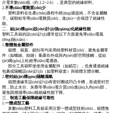
介電常數(shù)低（約 2.2~2.6），是典型的絕緣材料。
2.
不導(dǎo)電雜質(zhì)少
塑料原料在生產(chǎn)過程中經(jīng)過提純，不含金屬離
子、碳顆粒等導(dǎo)電雜質(zhì)，進(jìn)一步保證了絕緣性
能。
二、
結(jié)構(gòu)設(shè)計(jì)強(qiáng)化絕緣性能
塑料工具箱的設(shè)計(jì)通常從以下方面避免導(dǎo)電風
(fēng)險(xiǎn)：
1.
整體無金屬部件
箱體、箱蓋、鎖扣等均采用純塑料材質(zhì)，避免金屬零
件（如螺絲、鉸鏈）暴露在外或與內(nèi)部空間接觸，從結
(jié)構(gòu)上杜絕導(dǎo)電通路。
部分工具箱即使使用金屬配件（如鎖芯），也會通過絕緣
包裹或隔離設(shè)計(jì)（如塑料嵌套）與箱體主體分離。
2.
密封結(jié)構(gòu)隔離濕氣
箱體邊緣常設(shè)計(jì)有密封圈或凹凸卡槽，形成密封空
間，防止水分、灰塵等導(dǎo)電介質(zhì)進(jìn)入內(nèi)部，
避免因潮濕導(dǎo)致絕緣性能下降。
三、
制造工藝保障絕緣可靠性
1.
一體成型工藝
多數(shù)塑料工具箱采用注塑一體成型技術(shù)，箱體無