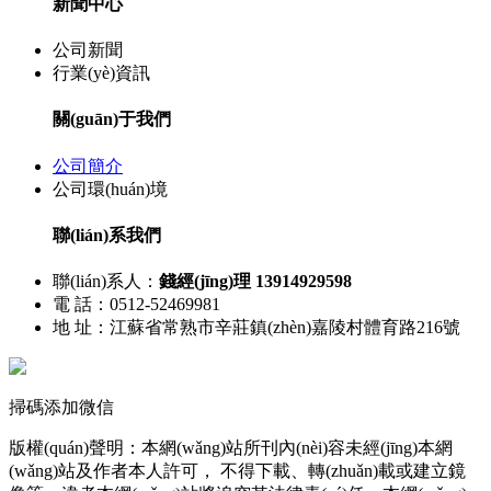
新聞中心
公司新聞
行業(yè)資訊
關(guān)于我們
公司簡介
公司環(huán)境
聯(lián)系我們
聯(lián)系人：
錢經(jīng)理 13914929598
電 話：0512-52469981
地 址：江蘇省常熟市辛莊鎮(zhèn)嘉陵村體育路216號
掃碼添加微信
版權(quán)聲明：本網(wǎng)站所刊內(nèi)容未經(jīng)本網
(wǎng)站及作者本人許可， 不得下載、轉(zhuǎn)載或建立鏡