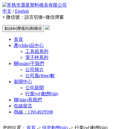
中文
/
English
+
微信號：
語言切換+微信彈窗
點(diǎn)擊復(fù)制微信
首頁
產(chǎn)品中心
工具箱系列
電子秤系列
關(guān)于我們
公司簡介
公司風(fēng)貌
新聞中心
公司新聞
行業(yè)動態(tài)
聯(lián)系我們
在線留言
熱線：13914929598
您的位置：
首頁
->
信息動態(tài)
->
行業(yè)動態(tài)