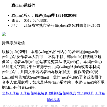
聯(lián)系我們
聯(lián)系人：
錢經(jīng)理 13914929598
電 話：0512-52469981
地 址：江蘇省常熟市辛莊鎮(zhèn)嘉陵村體育路216號
掃碼添加微信
版權(quán)聲明：本網(wǎng)站所刊內(nèi)容未經(jīng)本網
(wǎng)站及作者本人許可， 不得下載、轉(zhuǎn)載或建立鏡
像等，違者本網(wǎng)站將追究其法律責(zé)任。本網(wǎng)
站所用文字圖片部分來源于公共網(wǎng)絡(luò)或者素材網
(wǎng)站，凡圖文未署名者均為原始狀況，但作者發(fā)現
(xiàn)后可告知認(rèn)領(lǐng)，我們?nèi)詴皶r署名或依照作
者本人意愿處理，如未及時聯(lián)系本站，本網(wǎng)站不承
擔(dān)任何責(zé)任。
塑料工具箱
工具箱
塑料包裝盒
塑料制品
塑料模具
電子秤模具
工具箱
塑料模具
產(chǎn)品主要銷往浙江、山東、安徽、江蘇、廣東、蘇州、無錫、南