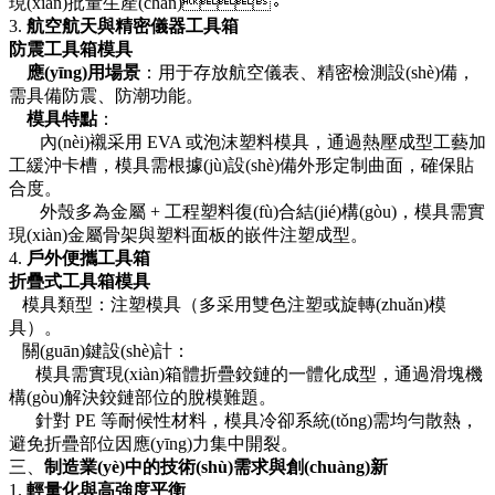
現(xiàn)批量生產(chǎn)。
3.
航空航天與精密儀器工具箱
防震工具箱模具
應(yīng)用場景
：用于存放航空儀表、精密檢測設(shè)備，
需具備防震、防潮功能。
模具特點
：
內(nèi)襯采用 EVA 或泡沫塑料模具，通過熱壓成型工藝加
工緩沖卡槽，模具需根據(jù)設(shè)備外形定制曲面，確保貼
合度。
外殼多為金屬 + 工程塑料復(fù)合結(jié)構(gòu)，模具需實
現(xiàn)金屬骨架與塑料面板的嵌件注塑成型。
4.
戶外便攜工具箱
折疊式工具箱模具
模具類型：注塑模具（多采用雙色注塑或旋轉(zhuǎn)模
具）。
關(guān)鍵設(shè)計：
模具需實現(xiàn)箱體折疊鉸鏈的一體化成型，通過滑塊機
構(gòu)解決鉸鏈部位的脫模難題。
針對 PE 等耐候性材料，模具冷卻系統(tǒng)需均勻散熱，
避免折疊部位因應(yīng)力集中開裂。
三、
制造業(yè)中的技術(shù)需求與創(chuàng)新
1.
輕量化與高強度平衡