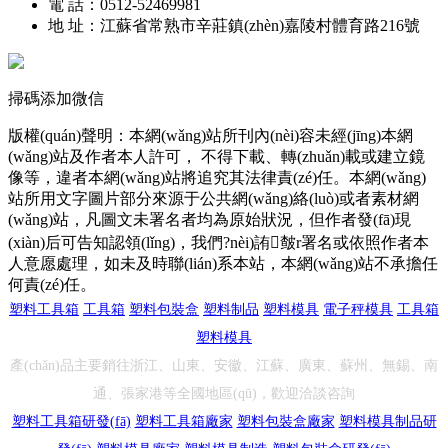
電 話：0512-52469981
地 址：江蘇省常熟市辛莊鎮(zhèn)嘉陵村體育路216號
掃碼添加微信
版權(quán)聲明：本網(wǎng)站所刊內(nèi)容未經(jīng)本網
(wǎng)站及作者本人許可， 不得下載、轉(zhuǎn)載或建立鏡
像等，違者本網(wǎng)站將追究其法律責(zé)任。本網(wǎng)
站所用文字圖片部分來源于公共網(wǎng)絡(luò)或者素材網
(wǎng)站，凡圖文未署名者均為原始狀況，但作者發(fā)現
(xiàn)后可告知認領(lǐng)，我們?nèi)詴皶r署名或依照作者本
人意愿處理，如未及時聯(lián)系本站，本網(wǎng)站不承擔任
何責(zé)任。
塑料工具箱
工具箱
塑料包裝盒
塑料制品
塑料模具
電子秤模具
工具箱
塑料模具
產(chǎn)品主要銷往浙江、山東、安徽、江蘇、廣東、蘇州、無錫、南
通、張家港等全國地區(qū)，歡迎洽談咨詢
塑料工具箱研發(fā)
塑料工具箱廠家
塑料包裝盒廠家
塑料模具制品研